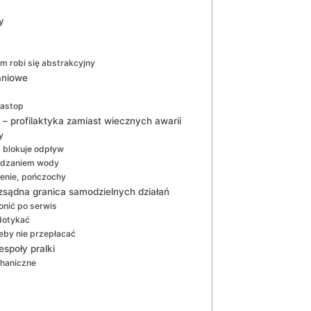
y
em robi się abstrakcyjny
aniowe
astop
– profilaktyka zamiast wiecznych awarii
y
a blokuje odpływ
adzaniem wody
zenie, pończochy
zsądna granica samodzielnych działań
onić po serwis
 dotykać
eby nie przepłacać
społy pralki
chaniczne