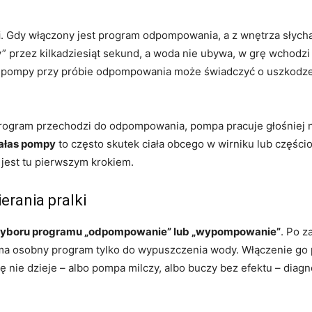
i
. Gdy włączony jest program odpompowania, a z wnętrza słycha
 przez kilkadziesiąt sekund, a woda nie ubywa, w grę wchodzi z
pompy przy próbie odpompowania może świadczyć o uszkodzen
rogram przechodzi do odpompowania, pompa pracuje głośniej niż
hałas pompy
to często skutek ciała obcego w wirniku lub częśc
 jest tu pierwszym krokiem.
erania pralki
yboru programu „odpompowanie” lub „wypompowanie”
. Po 
 ma osobny program tylko do wypuszczenia wody. Włączenie go p
ę nie dzieje – albo pompa milczy, albo buczy bez efektu – diagn