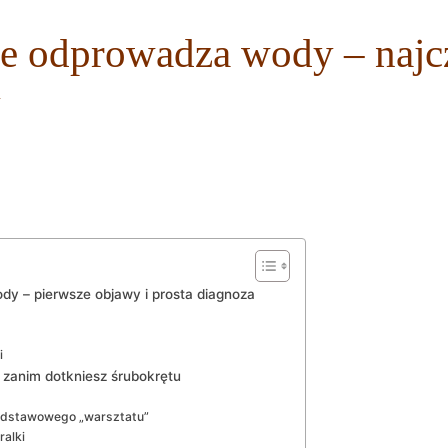
ie odprowadza wody – najc
y
dy – pierwsze objawy i prosta diagnoza
i
 zanim dotkniesz śrubokrętu
podstawowego „warsztatu”
alki