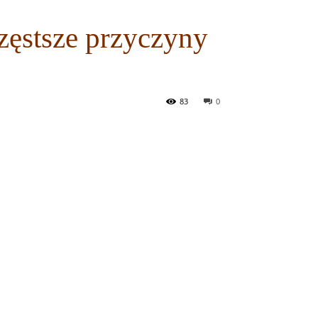
zęstsze przyczyny
83
0