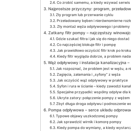
Co zrobić samemu, a kiedy wzywać serwis
Najprostsze przyczyny: program, przełado
Zły program lub przerwanie cyklu
Przeładowany bęben i nierównomierne rozło
Zły montaż węża odpływowego i problemy
Zatkany filtr pompy – najczęstszy winowajc
Gdzie szukać filtra i jak się do niego dostać
Co najczęściej blokuje filtr i pompę
Jak prawidłowo oczyścić filtr krok po kroku
Kiedy filtr wygląda dobrze, a problem nada
Wąż odpływowy i instalacja kanalizacyjna – 
Jak rozpoznać, że problem jest w wężu, a 
Zagięcia, załamania i „syfony” z węża
Jak oczyścić wąż odpływowy w praktyce
Syfon i rura w ścianie – kiedy zawodzi kanal
Specjalne przypadki: wspólny odpływ dla k
Ukryte zatory: połączenie pompy z wężem
Zbyt długa droga odpływu i podnoszenie 
Pompa odpływowa – serce układu odprowa
Typowe objawy uszkodzonej pompy
Jak sprawdzić wirnik i komorę pompy
Kiedy pompa do wymiany, a kiedy wystarc