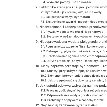
Wymiana pompy – na co uważać
Elektronika sterująca i czujniki poziomu wod
Hydrostat – jak pralka „wie”, ile ma wody
Jak oczyścić wężyk hydrostatu
Elektroniczne czujniki i moduł – kiedy probl
Nieszczelności i zabezpieczenia przeciwzal
Pływak w podstawie pralki i jego kaprysy
Systemy w wężach dopływowych typu Aqu
Nieodprowadzona woda a pielęgnacja pralki 
Regularne czyszczenie filtra i komory pomp
Detergenty, płyny do płukania i piana, któr
Przeładowanie bębna a problem z odprow
Ukryte źródła ciał obcych – mankiety, kies
Kiedy naprawa przestaje być domowa – ro
Objawy, przy których lepiej od razu zadzw
Elementy, których lepiej samodzielnie nie
Jak przygotować się do wizyty serwisu, ż
Jak usterki odpływu wpływają na inne podze
Praca na „półpełnym” bębnie a zużycie me
Odprowadzanie wody a grzałka i kamień
Problemy z odpływem a zapachy z pralki
Najczęściej zadawane pytania (FAQ)