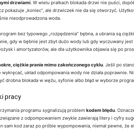
ymi drzwiami
. W wielu pralkach blokada drzwi nie puści, dopó
acz pokazuje „koniec”, ale drzwiczek nie da się otworzyć. Użytk
aśnie nieodprowadzona woda.
rogram bez typowego „rozpędzenia” bębna, a ubrania są ciężkie
nie, gdy w bębnie jest zbyt dużo wody lub gdy wyczuwany jest
ysk i amortyzatorów, ale dla użytkownika objawia się po pros
kre, ciężkie pranie mimo zakończonego cyklu
. Jeśli po st
ie wykręcać, układ odpompowania wody nie działa poprawnie. Ni
 drobna blokada w wężu, syfonie albo błąd w wyborze progr
i pracy
trzymania programu sygnalizują problem
kodem błędu
. Oznacz
związane z odpompowaniem zwykle zawierają litery i cyfry suger
ten sam kod zaraz po próbie wypompowania, niemal pewne, że e