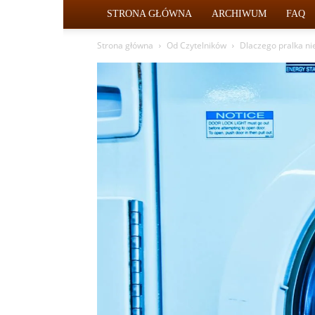
STRONA GŁÓWNA
ARCHIWUM
FAQ
Strona główna
Od Czytelników
Dlaczego pralka ni