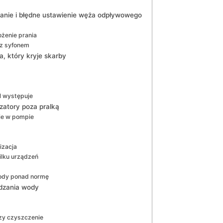
wanie i błędne ustawienie węża odpływowego
żenie prania
 z syfonem
a, który kryje skarby
l występuje
zatory poza pralką
nie w pompie
izacja
ilku urządzeń
wody ponad normę
dzania wody
zy czyszczenie