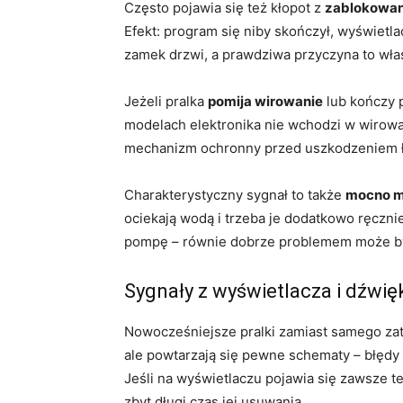
Często pojawia się też kłopot z
zablokowan
Efekt: program się niby skończył, wyświetl
zamek drzwi, a prawdziwa przyczyna to wł
Jeżeli pralka
pomija wirowanie
lub kończy p
modelach elektronika nie wchodzi w wirowa
mechanizm ochronny przed uszkodzeniem łoż
Charakterystyczny sygnał to także
mocno mo
ociekają wodą i trzeba je dodatkowo ręczn
pompę – równie dobrze problemem może być
Sygnały z wyświetlacza i dźwięk
Nowocześniejsze pralki zamiast samego za
ale powtarzają się pewne schematy – błędy 
Jeśli na wyświetlaczu pojawia się zawsze 
zbyt długi czas jej usuwania.