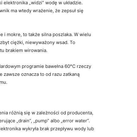
ki elektronika „widzi” wodę w układzie.
ownik ma wtedy wrażenie, że zepsuł się
 i mokre, to także silna poszlaka. W wielu
 zbyt ciężki, niewyważony wsad. To
tu brakiem wirowania.
andardowym programie bawełna 60°C rzeczy
e zawsze oznacza to od razu zatkaną
amu.
enia różnią się w zależności od producenta,
ujące „drain”, „pump” albo „error water”.
lektronika wykryła brak przepływu wody lub