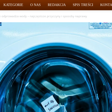
KATEGORIE
O NAS
REDAKCJA
SPIS TREŚCI
KONT
e odprowadza wody – najczęstsze przyczyny i sposoby naprawy