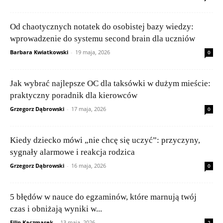
Od chaotycznych notatek do osobistej bazy wiedzy:
wprowadzenie do systemu second brain dla uczniów
Barbara Kwiatkowski
-
19 maja, 2026
0
Jak wybrać najlepsze OC dla taksówki w dużym mieście:
praktyczny poradnik dla kierowców
Grzegorz Dąbrowski
-
17 maja, 2026
0
Kiedy dziecko mówi „nie chcę się uczyć”: przyczyny,
sygnały alarmowe i reakcja rodzica
Grzegorz Dąbrowski
-
16 maja, 2026
0
5 błędów w nauce do egzaminów, które marnują twój
czas i obniżają wyniki w...
Filip Kaczmarek
-
13 maja, 2026
2