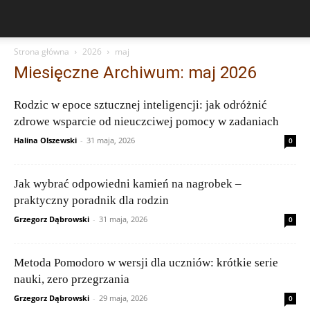
Strona główna
2026
maj
Miesięczne Archiwum: maj 2026
Rodzic w epoce sztucznej inteligencji: jak odróżnić
zdrowe wsparcie od nieuczciwej pomocy w zadaniach
Halina Olszewski
-
31 maja, 2026
0
Jak wybrać odpowiedni kamień na nagrobek –
praktyczny poradnik dla rodzin
Grzegorz Dąbrowski
-
31 maja, 2026
0
Metoda Pomodoro w wersji dla uczniów: krótkie serie
nauki, zero przegrzania
Grzegorz Dąbrowski
-
29 maja, 2026
0