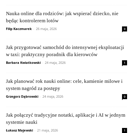
Nauka online dla rodziców: jak wspierać dziecko, nie
będąc kontrolerem lotów
Filip Kaczmarek
-
26 maja, 2026
0
Jak przygotować samochód do intensywnej eksploatacji
w taxi: praktyczny poradnik dla kierowców
Barbara Kwiatkowski
-
24 maja, 2026
1
Jak planować rok nauki online: cele, kamienie milowe i
system nagród za postępy
Grzegorz Dąbrowski
-
24 maja, 2026
0
Jak połączyć tradycyjne notatki, aplikacje i AI w jednym
systemie nauki
Łukasz Majewski
-
21 maja, 2026
1